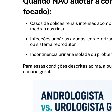
Quando NÃO adotar a cons
focado):
Casos de cólicas renais intensas acomp
(pedras nos rins).
Infecções urinárias agudas, caracteriza
ou sistema reprodutor.
Incontinência urinária isolada ou proble
Para essas condições descritas acima, a bus
urinário geral.