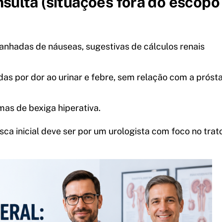
ulta (situações fora do escopo
anhadas de náuseas, sugestivas de cálculos renais
das por dor ao urinar e febre, sem relação com a próst
mas de bexiga hiperativa.
ca inicial deve ser por um urologista com foco no trat