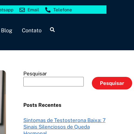
atsapp
Email
Telefone
Search
Blog
Contato
Pesquisar
Pesquisar
Posts Recentes
Sintomas de Testosterona Baixa: 7
Sinais Silenciosos de Queda
Hormonal